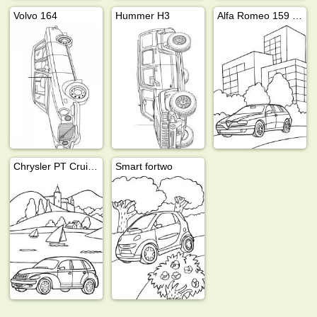
Volvo 164
Hummer H3
Alfa Romeo 159 Station Wagon
Chrysler PT Cruiser
Smart fortwo