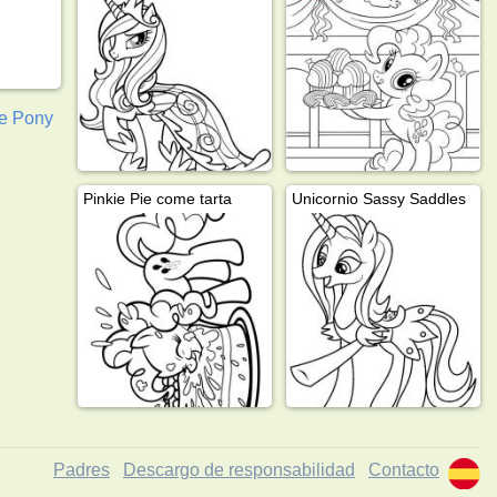
le Pony
Pinkie Pie come tarta
Unicornio Sassy Saddles
Padres
Descargo de responsabilidad
Contacto