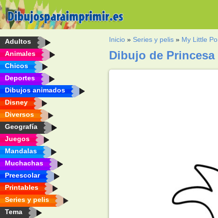
Inicio
»
Series y pelis
»
My Little P
Adultos
Dibujo de Princesa
Animales
Chicos
Deportes
Dibujos animados
Disney
Diversos
Geografía
Juegos
Mandalas
Muchachas
Preescolar
Printables
Series y pelis
Tema