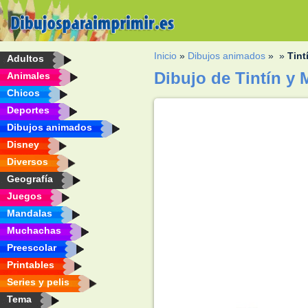
Inicio
»
Dibujos animados
»
»
Tint
Adultos
Dibujo de Tintín y 
Animales
Chicos
Deportes
Dibujos animados
Disney
Diversos
Geografía
Juegos
Mandalas
Muchachas
Preescolar
Printables
Series y pelis
Tema