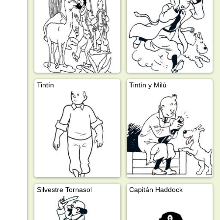
Tintín
Tintín y Milú
Silvestre Tornasol
Capitán Haddock