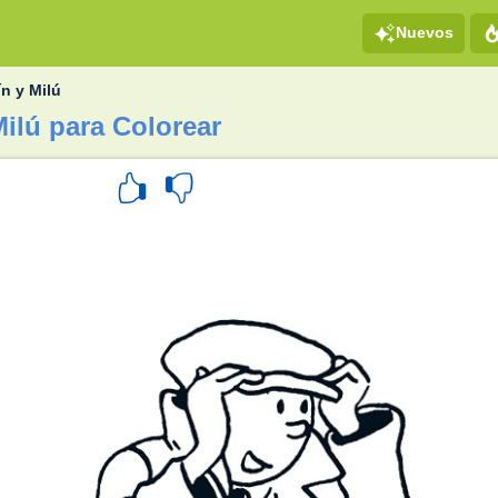
Nuevos
ín y Milú
Milú para Colorear