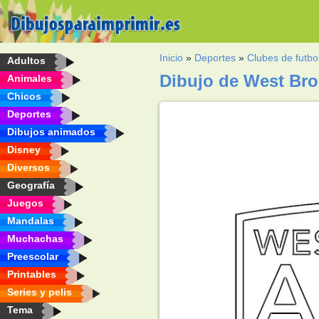
Inicio
»
Deportes
»
Clubes de futbo
Adultos
Dibujo de West Bro
Animales
Chicos
Deportes
Dibujos animados
Disney
Diversos
Geografía
Juegos
Mandalas
Muchachas
Preescolar
Printables
Series y pelis
Tema