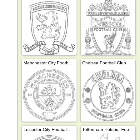
Manchester City Football Club
Chelsea Football Club
Leicester City Football Club
Tottenham Hotspur Football Club