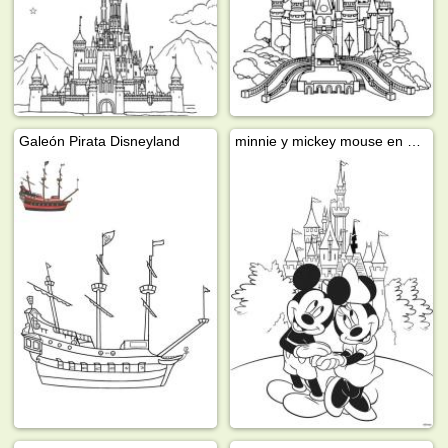
Galeón Pirata Disneyland
minnie y mickey mouse en disneylandia