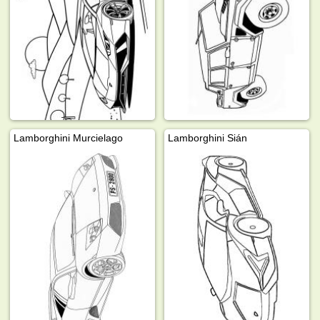
Lamborghini Murcielago
Lamborghini Sián