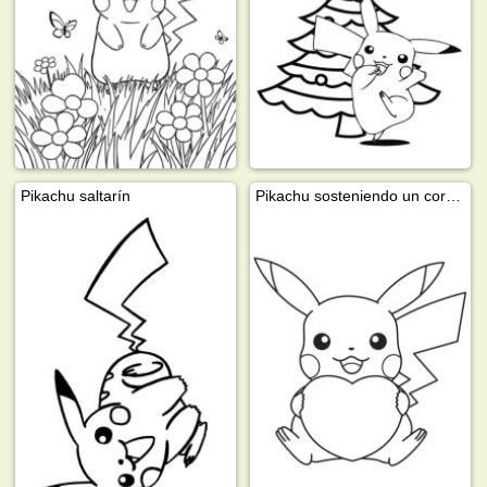
Pikachu saltarín
Pikachu sosteniendo un corazón