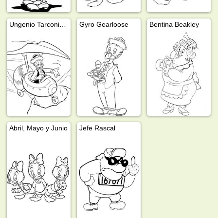
Ungenio Tarconiy en una máquina voladora
Gyro Gearloose
Bentina Beakley
Abril, Mayo y Junio
Jefe Rascal