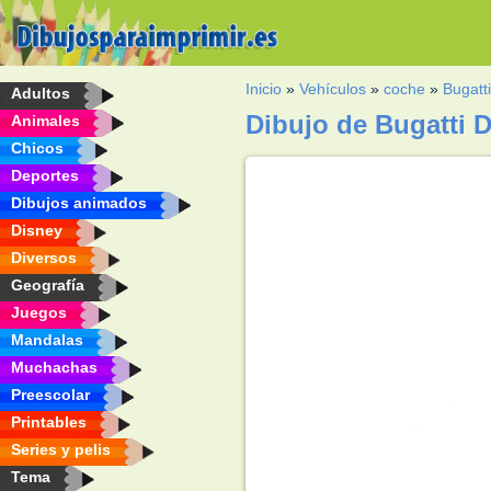
Inicio
»
Vehículos
»
coche
»
Bugatt
Adultos
Dibujo de Bugatti D
Animales
Chicos
Deportes
Dibujos animados
Disney
Diversos
Geografía
Juegos
Mandalas
Muchachas
Preescolar
Printables
Series y pelis
Tema