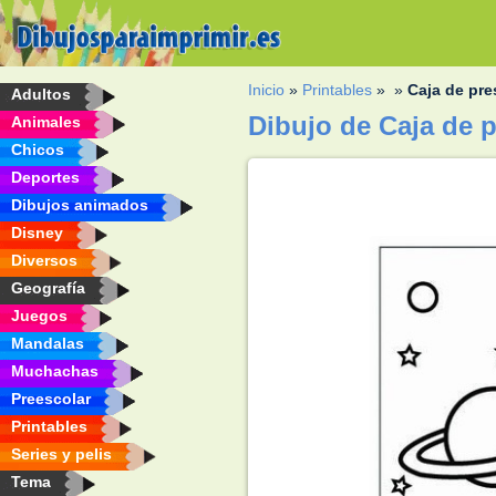
Inicio
»
Printables
»
»
Caja de pre
Adultos
Dibujo de Caja de p
Animales
Chicos
Deportes
Dibujos animados
Disney
Diversos
Geografía
Juegos
Mandalas
Muchachas
Preescolar
Printables
Series y pelis
Tema