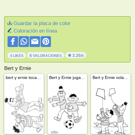
Guardar la placa de color
Coloración en línea
6
3.35
4 LIKES
VALORACIONES
/5
Bert y Ernie
bert y ernie tocan la trompeta
Bert y Ernie jugando al fútbol
Bert y Ernie volando una cometa