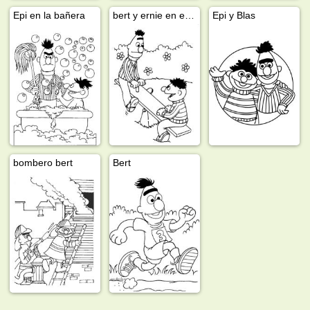
Epi en la bañera
bert y ernie en el balancín
Epi y Blas
bombero bert
Bert