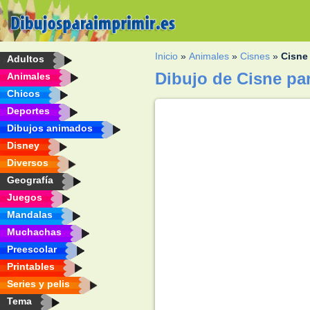
Inicio
»
Animales
»
Cisnes
»
Cisne
Adultos
Dibujo de Cisne pa
Animales
Chicos
Deportes
Dibujos animados
Disney
Diversos
Geografía
Juegos
Mandalas
Muchachas
Preescolar
Printables
Series y pelis
Tema