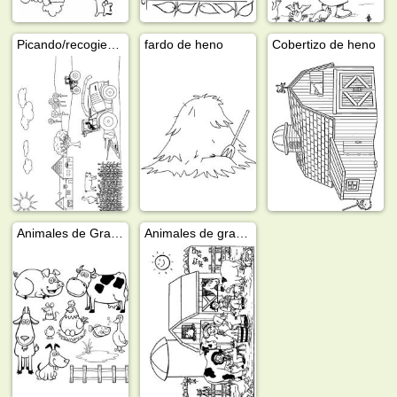
Picando/recogiendo maíz
fardo de heno
Cobertizo de heno
Animales de Granka
Animales de granja