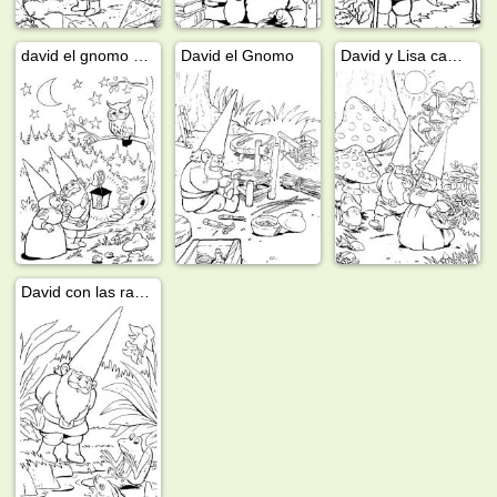
david el gnomo y lisa
David el Gnomo
David y Lisa caminan a traves del bosque
David con las ranas