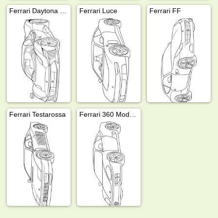
Ferrari Daytona SP3
Ferrari Luce
Ferrari FF
Ferrari Testarossa
Ferrari 360 Modena