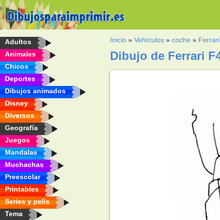
Inicio
»
Vehículos
»
coche
»
Ferrari
Adultos
Dibujo de Ferrari F
Animales
Chicos
Deportes
Dibujos animados
Disney
Diversos
Geografía
Juegos
Mandalas
Muchachas
Preescolar
Printables
Series y pelis
Tema