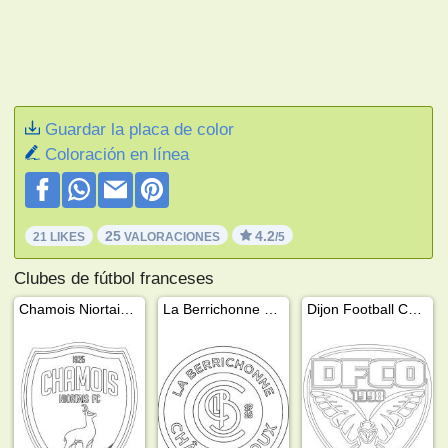
Guardar la placa de color
Coloración en línea
25
4.2
21 LIKES
VALORACIONES
/5
Clubes de fútbol franceses
Chamois Niortais Football Club
La Berrichonne de Châteauroux
Dijon Football Côte d'Or