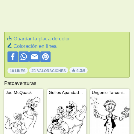
Guardar la placa de color
Coloración en línea
21
4.3
18 LIKES
VALORACIONES
/5
Patoaventuras
Joe McQuack
Golfos Apandadores
Ungenio Tarconiy y Little Helper