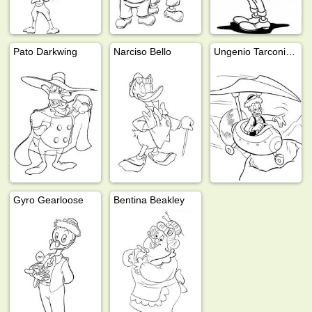
Pato Darkwing
Narciso Bello
Ungenio Tarconiy en una máquina voladora
Gyro Gearloose
Bentina Beakley