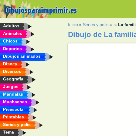
Inicio
»
Series y pelis
»
»
La famil
Adultos
Dibujo de La famil
Animales
Chicos
Deportes
Dibujos animados
Disney
Diversos
Geografía
Juegos
Mandalas
Muchachas
Preescolar
Printables
Series y pelis
Tema