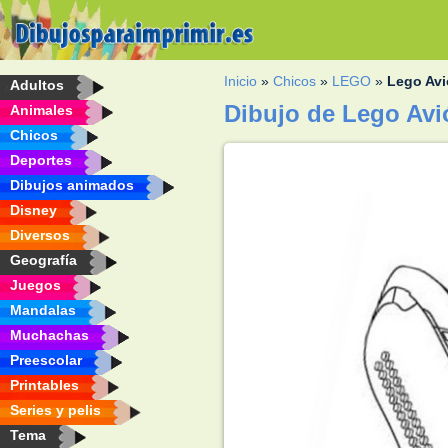
Inicio
»
Chicos
»
LEGO
»
Lego Avi
Adultos
Dibujo de Lego Avi
Animales
Chicos
Deportes
Dibujos animados
Disney
Diversos
Geografía
Juegos
Mandalas
Muchachas
Preescolar
Printables
Series y pelis
Tema