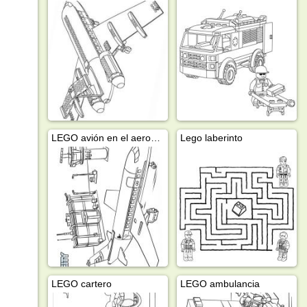
LEGO avión en el aeropuerto
Lego laberinto
LEGO cartero
LEGO ambulancia