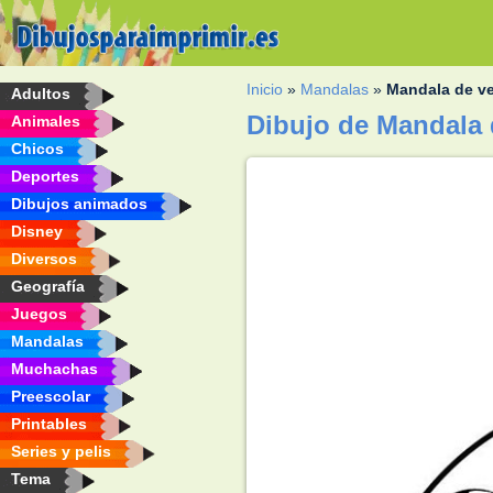
Inicio
»
Mandalas
»
Mandala de v
Adultos
Dibujo de Mandala 
Animales
Chicos
Deportes
Dibujos animados
Disney
Diversos
Geografía
Juegos
Mandalas
Muchachas
Preescolar
Printables
Series y pelis
Tema