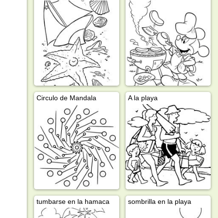
Circulo de Mandala
A la playa
tumbarse en la hamaca
sombrilla en la playa