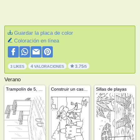
Guardar la placa de color
Coloración en línea
4
3.75
3 LIKES
VALORACIONES
/5
Verano
Trampolín de 5, 7,5 y 10 metros
Construir un castillo de arena
Sillas de playas