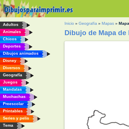
Inicio
»
Geografía
»
Mapas
»
Mapa
Adultos
Dibujo de Mapa de 
Animales
Chicos
Deportes
Dibujos animados
Disney
Diversos
Geografía
Juegos
Mandalas
Muchachas
Preescolar
Printables
Series y pelis
Tema