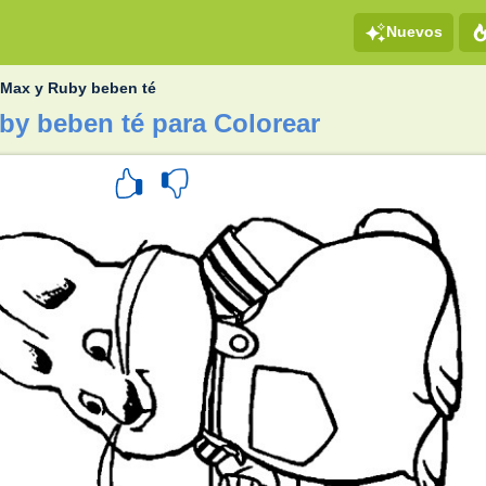
Nuevos
»
Max y Ruby beben té
by beben té para Colorear