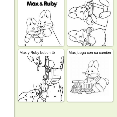
Max y Ruby beben té
Max juega con su camión