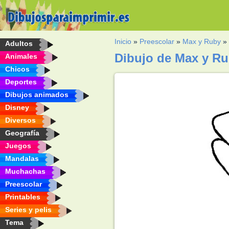
Inicio
»
Preescolar
»
Max y Ruby
Adultos
Dibujo de Max y Ru
Animales
Chicos
Deportes
Dibujos animados
Disney
Diversos
Geografía
Juegos
Mandalas
Muchachas
Preescolar
Printables
Series y pelis
Tema