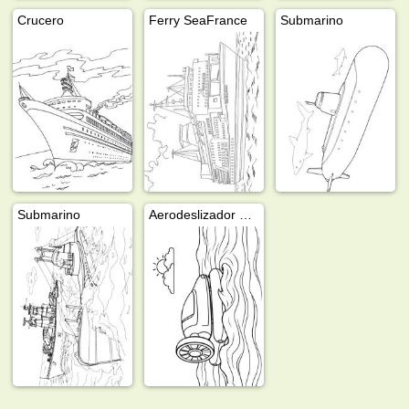
Crucero
Ferry SeaFrance
Submarino
Submarino
Aerodeslizador en el agua