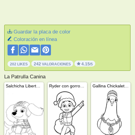
Guardar la placa de color
Coloración en línea
242
4.15
202 LIKES
VALORACIONES
/5
La Patrulla Canina
Salchicha Liberty PAW Patrol
Ryder con gorro de Papá Noel
Gallina Chickaletta PAW Patrol