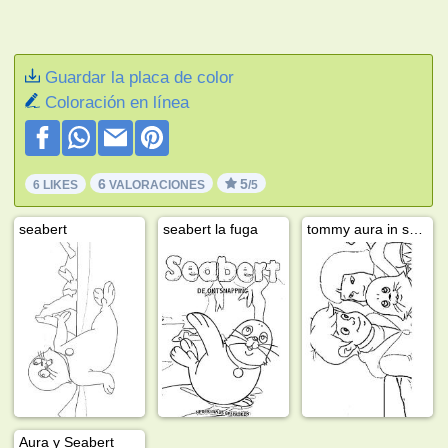
Guardar la placa de color
Coloración en línea
6
5
6 LIKES
VALORACIONES
/5
seabert
seabert la fuga
tommy aura in seabert
Aura y Seabert