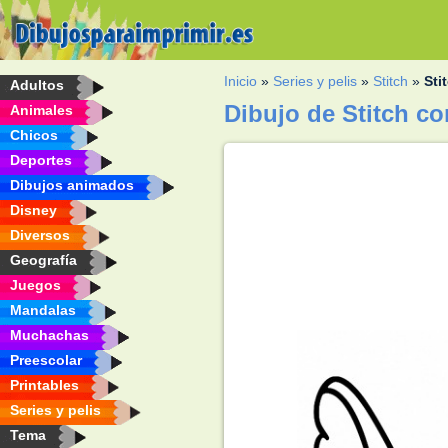
Inicio
»
Series y pelis
»
Stitch
»
Sti
Adultos
Dibujo de Stitch c
Animales
Chicos
Deportes
Dibujos animados
Disney
Diversos
Geografía
Juegos
Mandalas
Muchachas
Preescolar
Printables
Series y pelis
Tema