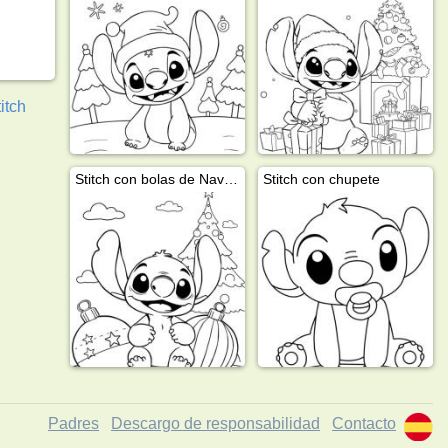
itch
Stitch con bolas de Navidad
Stitch con chupete
Padres
Descargo de responsabilidad
Contacto