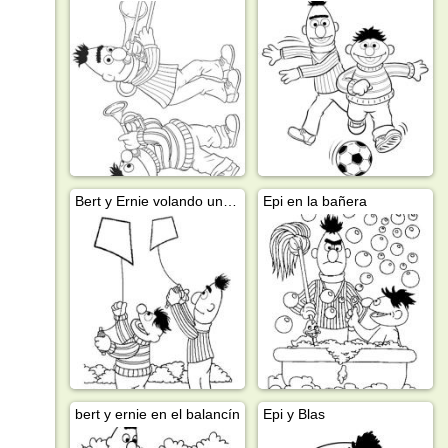
Bert y Ernie volando una cometa
Epi en la bañera
bert y ernie en el balancín
Epi y Blas