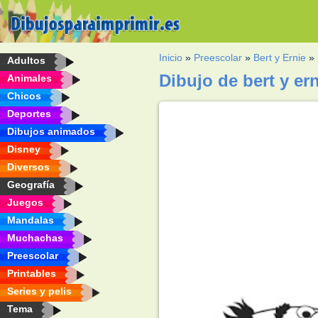
Inicio
»
Preescolar
»
Bert y Ernie
»
Adultos
Dibujo de bert y er
Animales
Chicos
Deportes
Dibujos animados
Disney
Diversos
Geografía
Juegos
Mandalas
Muchachas
Preescolar
Printables
Series y pelis
Tema