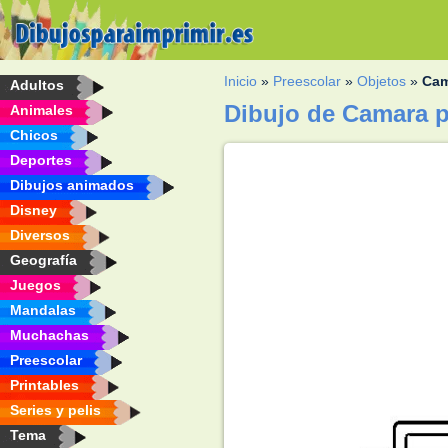
Inicio
»
Preescolar
»
Objetos
»
Cam
Adultos
Dibujo de Camara p
Animales
Chicos
Deportes
Dibujos animados
Disney
Diversos
Geografía
Juegos
Mandalas
Muchachas
Preescolar
Printables
Series y pelis
Tema