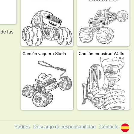
 de las
Camión vaquero Starla
Camión monstruo Watts
Padres
Descargo de responsabilidad
Contacto