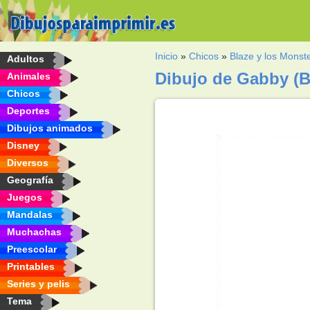
Inicio
»
Chicos
»
Blaze y los Monst
Adultos
Dibujo de Gabby (B
Animales
Chicos
Deportes
Dibujos animados
Disney
Diversos
Geografía
Juegos
Mandalas
Muchachas
Preescolar
Printables
Series y pelis
Tema