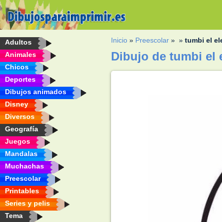
Inicio
»
Preescolar
»
»
tumbi el el
Adultos
Dibujo de tumbi el 
Animales
Chicos
Deportes
Dibujos animados
Disney
Diversos
Geografía
Juegos
Mandalas
Muchachas
Preescolar
Printables
Series y pelis
Tema