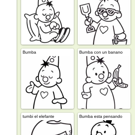
Bumba
Bumba con un banano
tumbi el elefante
Bumba esta pensando