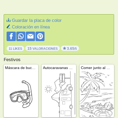
Guardar la placa de color
Coloración en línea
15
3.65
11 LIKES
VALORACIONES
/5
Festivos
Máscara de buceo y snorkel.
Autocaravanas perfiladas
Comer junto al mar